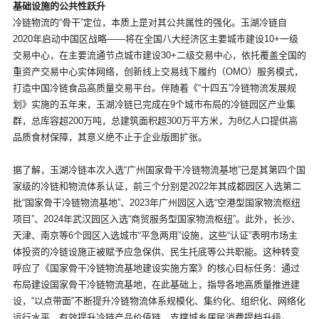
基础设施的公共性跃升
冷链物流的“骨干”定位，本质上是对其公共属性的强化。玉湖冷链自
2020年启动中国区战略——将在全国八大经济区主要城市建设10+一级
交易中心，在主要流通节点城市建设30+二级交易中心，依托覆盖全国的
重资产交易中心实体网络，创新线上交易线下履约（OMO）服务模式，
打造中国冷链食品高质量交易平台。伴随着《“十四五”冷链物流发展规
划》实施的五年来，玉湖冷链已完成在9个城市布局的冷链园区产业集
群，总库容超200万吨，总建筑面积超300万平方米，为8亿人口提供高
品质食材保障，其意义绝不止于企业版图扩张。
据了解，玉湖冷链本次入选“广州国家骨干冷链物流基地”已是其第四个国
家级的冷链和物流体系认证，前三个分别是2022年其成都园区入选第二
批“国家骨干冷链物流基地”、2023年广州园区入选“空港型国家物流枢纽
项目”、2024年武汉园区入选“商贸服务型国家物流枢纽”。此外，长沙、
天津、南京等6个园区入选城市“平急两用”设施，这些“认证”表明市场主
体投资的冷链设施正被赋予应急保供、民生托底等公共职能。这种转变
呼应了《国家骨干冷链物流基地建设实施方案》的核心目标任务：通过
布局建设国家骨干冷链物流基地，在此基础上，指导各地高质量推进建
设，“以点带面”不断提升冷链物流体系规模化、集约化、组织化、网络化
运行水平，有效提升冷链产品价值链，支撑城乡居民消费提档升级。