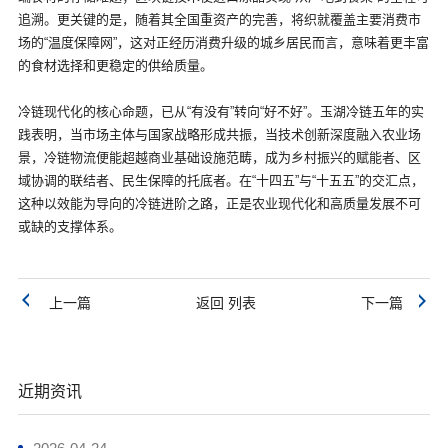
追溯。更关键的是，随着其全国重资产的完善，将织就覆盖主要消费市
场的“温度保障网”，这对正经历消费升级的城乡居民而言，意味着更丰富
的食材选择和更稳定的供给质量。
冷链现代化的核心命题，已从“有没有”转向“好不好”。玉湖冷链五年的实
践表明，当市场主体与国家战略形成共振，当技术创新深度融入农业场
景，冷链物流便能超越商业基础设施范畴，成为乡村振兴的赋能者、区
域协调的联结者、民生保障的托底者。在“十四五”与“十五五”的交汇点，
这种以效能为导向的冷链进阶之路，正是农业现代化和高质量发展不可
或缺的支撑体系。
上一篇
返回 列表
下一篇
近期资讯