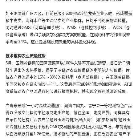
如玉湖冷链广州园区，目前已吸引600余家冷链龙头企业入驻，形成覆盖
猪牛禽类、海鲜水产等主流品类的产业集群，日均千吨的货物流转量，
同时通过OMS（订单管理系统）、WMS（仓储控制系统）、WCS（仓
储管理系统）等70余项数字化解决方案的赋能，在履约环节将作业误差
率降至0.1%，这正是基础设施效能的具体量化体现。
技术重构农业流通逻辑
5月，玉湖冷链揭阳园区蔬菜区以100%入驻率开启试运营，首日近千辆
货车进出的火热场景，揭示了冷链对农业价值链的重塑能力与价值。传
统农产品流通中约15%～30%的损耗率（商务部数据），在玉湖冷链揭
阳园区被商户证实“减少一半”。这背后是玉湖冷链通过物联网温控、AI调
度系统对农产品流通各环节进行精准把控，并实现全程可溯源的成果。
当粤东形成“一小时高效流通圈”，潮汕牛肉丸、普宁豆干等地域特色产品
得以突破空间辐射半径限制走出产地、销往全国、走向世界。同样具有
启示性的还有江西农产品通过玉湖冷链“出赣入湾”，如“宁都黄鸡”通过玉
湖冷链线上交易线下履约OMO交易服务模式对接大湾区市场，年销售额
从百万级跃升至1.26亿元。技术驱动的产销直连，正在改变农业“增产不