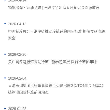
2026-04-24
扬帆出海・链通全球 | 玉湖冷链出海专项辅导会圆满收官
2026-04-13
中国制冷展：玉湖冷链推动冷链追溯国际标准 护航食品流通
安全
2026-02-26
央广网专题报道玉湖冷链 | 新春走基层 数智冷链护年味
2026-02-04
香港玉湖集团执行董事黄铮洪受邀出席GD/TC4年会 分享冷
链物流国际标准前沿动态
2026-01-28