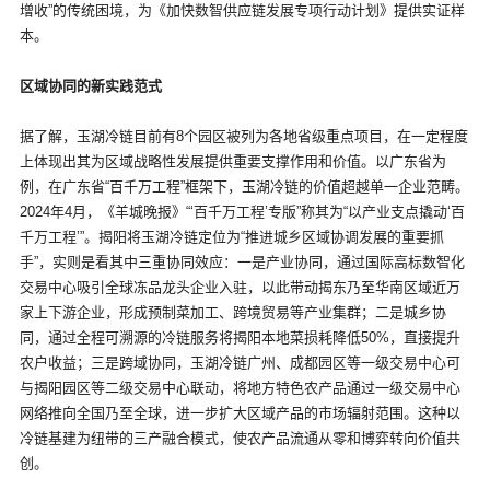
增收”的传统困境，为《加快数智供应链发展专项行动计划》提供实证样
本。
区域协同的新实践范式
据了解，玉湖冷链目前有8个园区被列为各地省级重点项目，在一定程度
上体现出其为区域战略性发展提供重要支撑作用和价值。以广东省为
例，在广东省“百千万工程”框架下，玉湖冷链的价值超越单一企业范畴。
2024年4月，《羊城晚报》“‘百千万工程’专版”称其为“以产业支点撬动‘百
千万工程’”。揭阳将玉湖冷链定位为“推进城乡区域协调发展的重要抓
手”，实则是看其中三重协同效应：一是产业协同，通过国际高标数智化
交易中心吸引全球冻品龙头企业入驻，以此带动揭东乃至华南区域近万
家上下游企业，形成预制菜加工、跨境贸易等产业集群；二是城乡协
同，通过全程可溯源的冷链服务将揭阳本地菜损耗降低50%，直接提升
农户收益；三是跨域协同，玉湖冷链广州、成都园区等一级交易中心可
与揭阳园区等二级交易中心联动，将地方特色农产品通过一级交易中心
网络推向全国乃至全球，进一步扩大区域产品的市场辐射范围。这种以
冷链基建为纽带的三产融合模式，使农产品流通从零和博弈转向价值共
创。